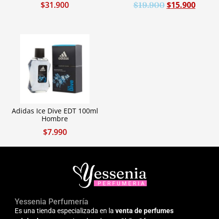
$
31.900
$
15.900
$
19.900
Adidas Ice Dive EDT 100ml
Hombre
$
7.990
Yessenia Perfumería
Es una tienda especializada en la
venta de perfumes