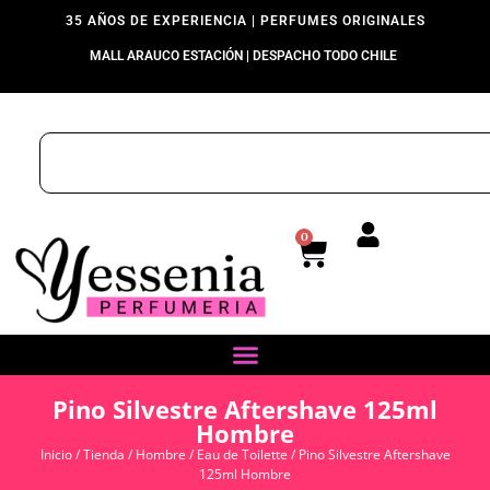
35 AÑOS DE EXPERIENCIA | PERFUMES ORIGINALES
MALL ARAUCO ESTACIÓN | DESPACHO TODO CHILE
0
Pino Silvestre Aftershave 125ml
Hombre
Inicio
/
Tienda
/
Hombre
/
Eau de Toilette
/ Pino Silvestre Aftershave
125ml Hombre