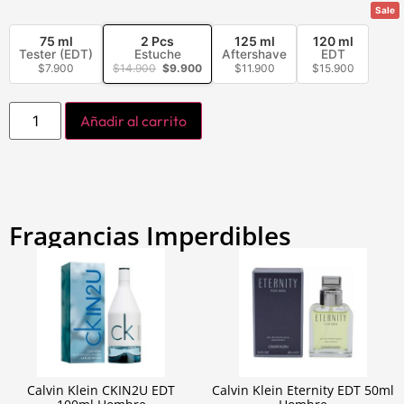
Sale
75 ml
2 Pcs
125 ml
120 ml
Tester (EDT)
Estuche
Aftershave
EDT
$
7.900
$
14.900
$
9.900
$
11.900
$
15.900
Añadir al carrito
Fragancias Imperdibles
Calvin Klein CKIN2U EDT
Calvin Klein Eternity EDT 50ml