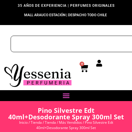
35 AÑOS DE EXPERIENCIA | PERFUMES ORIGINALES
MALL ARAUCO ESTACIÓN | DESPACHO TODO CHILE
0
Pino Silvestre Edt
40ml+Desodorante Spray 300ml Set
Inicio
/
Tienda
/
Tienda
/
Más Vendidos
/ Pino Silvestre Edt
40ml+Desodorante Spray 300ml Set