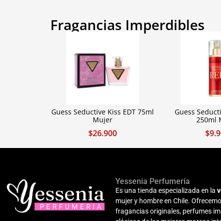
Fragancias Imperdibles
Guess Seductive Kiss EDT 75ml
Guess Seducti
Mujer
250ml 
$
26.900
$
9.
Yessenia Perfumería
Es una tienda especializada en la
v
mujer y hombre en Chile. Ofrecemo
fragancias originales, perfumes i