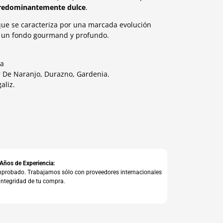
 predominantemente dulce
.
que se caracteriza por una marcada evolución
ta un fondo gourmand y profundo.
na
r De Naranjo, Durazno, Gardenia.
aliz.
 Años de Experiencia:
comprobado. Trabajamos sólo con proveedores internacionales
integridad de tu compra.