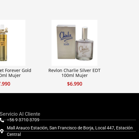
t Forever Gold
Revlon Charlie Silver EDT
50ml Mujer
100ml Mujer
7.990
$
6.990
Servicio Al Cliente
+56 9 3710 3709
Mall Arauco Estación, San Francisco de Borja, Local 447, Estación
Central