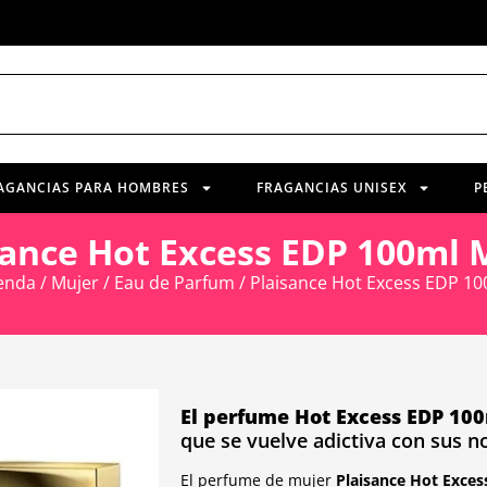
AGANCIAS PARA HOMBRES
FRAGANCIAS UNISEX
P
sance Hot Excess EDP 100ml 
enda
/
Mujer
/
Eau de Parfum
/ Plaisance Hot Excess EDP 10
El perfume Hot Excess EDP 10
que se vuelve adictiva con sus no
El perfume de mujer
Plaisance Hot Exces