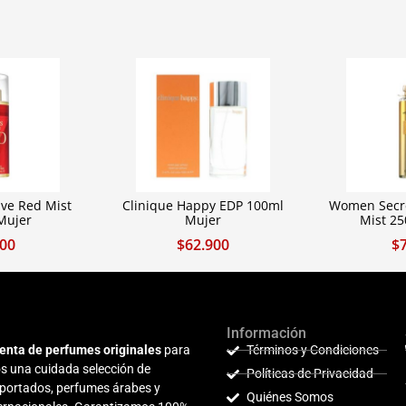
ve Red Mist
Clinique Happy EDP 100ml
Women Secre
Mujer
Mujer
Mist 2
900
$
62.900
$
Información
enta de perfumes originales
para
Términos y Condiciones
s una cuidada selección de
Políticas de Privacidad
mportados, perfumes árabes y
Quiénes Somos