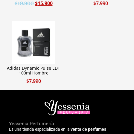
$
15.900
$
7.990
$
19.900
Adidas Dynamic Pulse EDT
100ml Hombre
$
7.990
Yessenia Perfumería
Es una tienda especializada en la
venta de perfumes