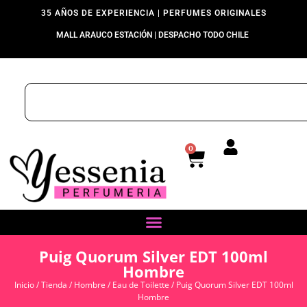
35 AÑOS DE EXPERIENCIA | PERFUMES ORIGINALES
MALL ARAUCO ESTACIÓN | DESPACHO TODO CHILE
0
Puig Quorum Silver EDT 100ml
Hombre
Inicio
/
Tienda
/
Hombre
/
Eau de Toilette
/ Puig Quorum Silver EDT 100ml
Hombre