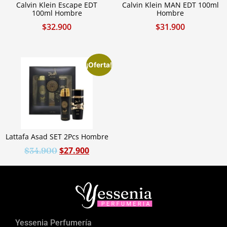
Calvin Klein Escape EDT
Calvin Klein MAN EDT 100ml
100ml Hombre
Hombre
$
32.900
$
31.900
¡Oferta!
Lattafa Asad SET 2Pcs Hombre
$
27.900
$
34.900
Yessenia Perfumería