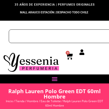
35 AÑOS DE EXPERIENCIA | PERFUMES ORIGINALES
MALL ARAUCO ESTACIÓN | DESPACHO TODO CHILE
0
Ralph Lauren Polo Green EDT 60ml
Hombre
Inicio
/
Tienda
/
Hombre
/
Eau de Toilette
/ Ralph Lauren Polo Green EDT
60ml Hombre