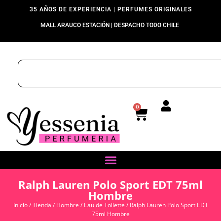
35 AÑOS DE EXPERIENCIA | PERFUMES ORIGINALES
MALL ARAUCO ESTACIÓN | DESPACHO TODO CHILE
0
Ralph Lauren Polo Sport EDT 75ml
Hombre
Inicio
/
Tienda
/
Hombre
/
Eau de Toilette
/ Ralph Lauren Polo Sport EDT
75ml Hombre