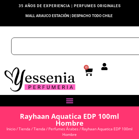
35 AÑOS DE EXPERIENCIA | PERFUMES ORIGINALES
MALL ARAUCO ESTACIÓN | DESPACHO TODO CHILE
0
Rayhaan Aquatica EDP 100ml
Hombre
Inicio
/
Tienda
/
Tienda
/
Perfumes Árabes
/ Rayhaan Aquatica EDP 100ml
Hombre