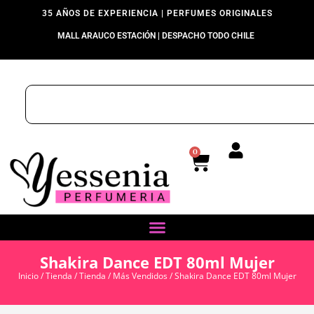
35 AÑOS DE EXPERIENCIA | PERFUMES ORIGINALES
MALL ARAUCO ESTACIÓN | DESPACHO TODO CHILE
0
Shakira Dance EDT 80ml Mujer
Inicio
/
Tienda
/
Tienda
/
Más Vendidos
/ Shakira Dance EDT 80ml Mujer