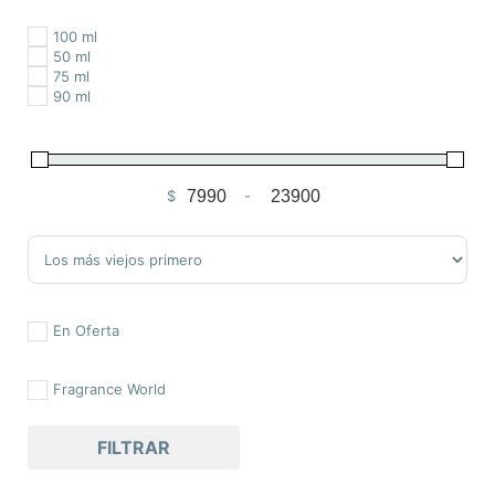
100 ml
50 ml
75 ml
90 ml
$
-
Minimum Price
Maximum Price
Sort Products
En Oferta
Fragrance World
FILTRAR