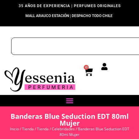
35 AÑOS DE EXPERIENCIA | PERFUMES ORIGINALES
MALL ARAUCO ESTACIÓN | DESPACHO TODO CHILE
0
Banderas Blue Seduction EDT 80ml
Mujer
Inicio
/
Tienda
/
Tienda
/
Celebridades
/ Banderas Blue Seduction EDT
80ml Mujer