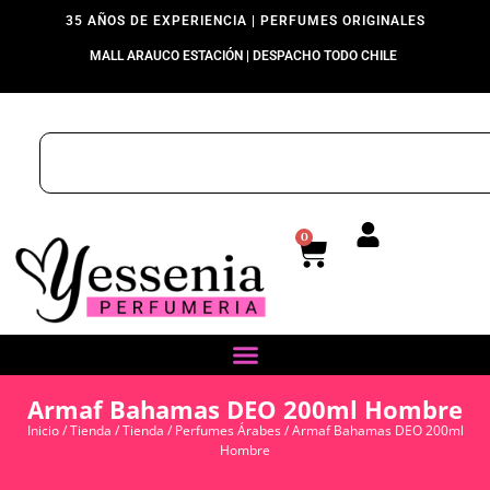
35 AÑOS DE EXPERIENCIA | PERFUMES ORIGINALES
MALL ARAUCO ESTACIÓN | DESPACHO TODO CHILE
0
Armaf Bahamas DEO 200ml Hombre
Inicio
/
Tienda
/
Tienda
/
Perfumes Árabes
/ Armaf Bahamas DEO 200ml
Hombre