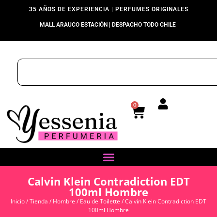
35 AÑOS DE EXPERIENCIA | PERFUMES ORIGINALES
MALL ARAUCO ESTACIÓN | DESPACHO TODO CHILE
0
Calvin Klein Contradiction EDT
100ml Hombre
Inicio
/
Tienda
/
Hombre
/
Eau de Toilette
/ Calvin Klein Contradiction EDT
100ml Hombre