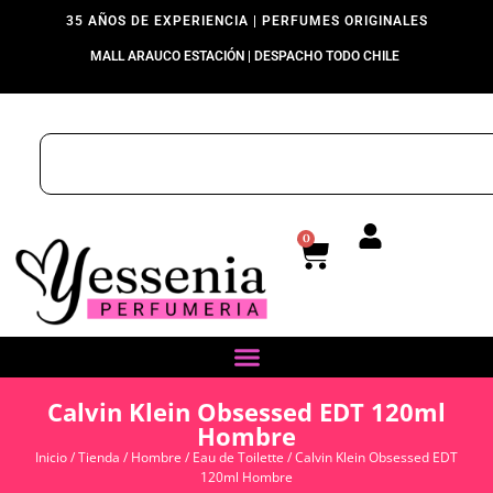
35 AÑOS DE EXPERIENCIA | PERFUMES ORIGINALES
MALL ARAUCO ESTACIÓN | DESPACHO TODO CHILE
0
Calvin Klein Obsessed EDT 120ml
Hombre
Inicio
/
Tienda
/
Hombre
/
Eau de Toilette
/ Calvin Klein Obsessed EDT
120ml Hombre