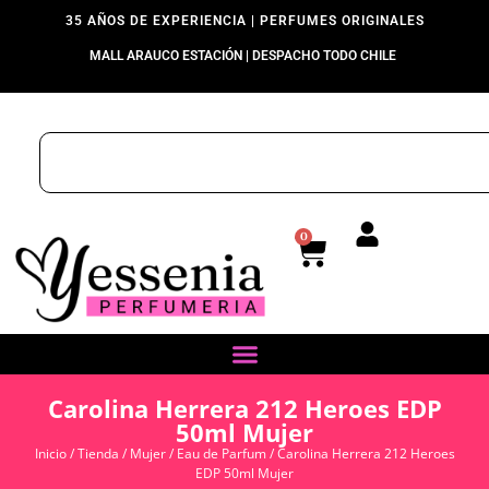
35 AÑOS DE EXPERIENCIA | PERFUMES ORIGINALES
MALL ARAUCO ESTACIÓN | DESPACHO TODO CHILE
0
Carolina Herrera 212 Heroes EDP
50ml Mujer
Inicio
/
Tienda
/
Mujer
/
Eau de Parfum
/ Carolina Herrera 212 Heroes
EDP 50ml Mujer