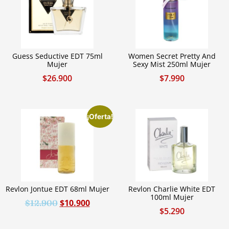
Guess Seductive EDT 75ml
Women Secret Pretty And
Mujer
Sexy Mist 250ml Mujer
$
26.900
$
7.990
¡Oferta!
Revlon Jontue EDT 68ml Mujer
Revlon Charlie White EDT
100ml Mujer
$
10.900
$
12.900
$
5.290