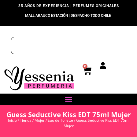
35 AÑOS DE EXPERIENCIA | PERFUMES ORIGINALES
MALL ARAUCO ESTACIÓN | DESPACHO TODO CHILE
0
Guess Seductive Kiss EDT 75ml Mujer
Inicio
/
Tienda
/
Mujer
/
Eau de Toilette
/ Guess Seductive Kiss EDT 75ml
Mujer