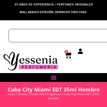
35 AÑOS DE EXPERIENCIA | PERFUMES ORIGINALES
MALL ARAUCO ESTACIÓN | DESPACHO TODO CHILE
0
Cuba City Miami EDT 35ml Hombre
Inicio
/
Tienda
/
Tienda
/
Mini Fragancias
/ Cuba City Miami EDT 35ml
Hombre