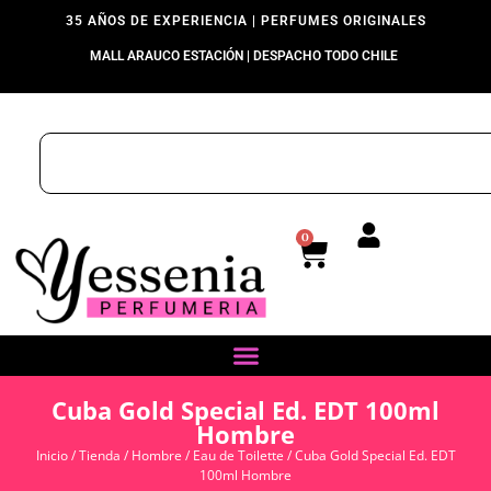
35 AÑOS DE EXPERIENCIA | PERFUMES ORIGINALES
MALL ARAUCO ESTACIÓN | DESPACHO TODO CHILE
0
Cuba Gold Special Ed. EDT 100ml
Hombre
Inicio
/
Tienda
/
Hombre
/
Eau de Toilette
/ Cuba Gold Special Ed. EDT
100ml Hombre