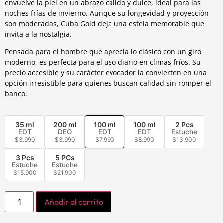
envuelve la piel en un abrazo cálido y dulce, ideal para las
noches frías de invierno. Aunque su longevidad y proyección
son moderadas, Cuba Gold deja una estela memorable que
invita a la nostalgia.
Pensada para el hombre que aprecia lo clásico con un giro
moderno, es perfecta para el uso diario en climas fríos. Su
precio accesible y su carácter evocador la convierten en una
opción irresistible para quienes buscan calidad sin romper el
banco.
35 ml
200 ml
100 ml
100 ml
2 Pcs
EDT
DEO
EDT
EDT
Estuche
$
3.990
$
3.990
$
7.990
$
8.990
$
13.900
3 Pcs
5 PCs
Estuche
Estuche
$
15.900
$
21.900
Añadir al carrito