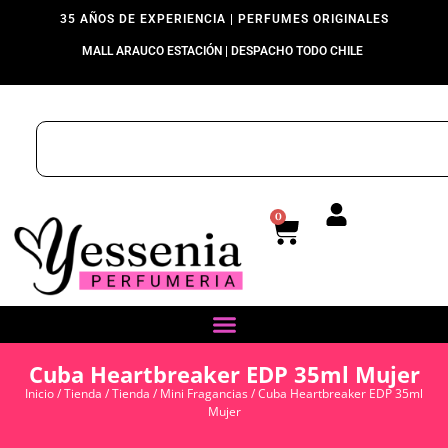
35 AÑOS DE EXPERIENCIA | PERFUMES ORIGINALES
MALL ARAUCO ESTACIÓN | DESPACHO TODO CHILE
0
Cuba Heartbreaker EDP 35ml Mujer
Inicio
/
Tienda
/
Tienda
/
Mini Fragancias
/ Cuba Heartbreaker EDP 35ml
Mujer