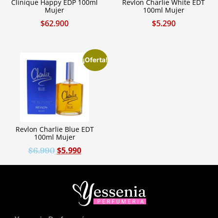
Clinique Happy EDP 100ml
Revlon Charlie White EDT
Mujer
100ml Mujer
$
62.900
$
5.290
¡Oferta!
Revlon Charlie Blue EDT
100ml Mujer
$
5.990
$
6.990