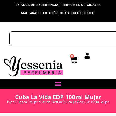
35 AÑOS DE EXPERIENCIA | PERFUMES ORIGINALES
MALL ARAUCO ESTACIÓN | DESPACHO TODO CHILE
0
Cuba La Vida EDP 100ml Mujer
Inicio
/
Tienda
/
Mujer
/
Eau de Parfum
/ Cuba La Vida EDP 100ml Mujer