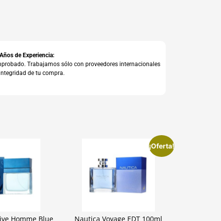
 Años de Experiencia:
comprobado. Trabajamos sólo con proveedores internacionales
integridad de tu compra.
¡Oferta!
tive Homme Blue
Nautica Voyage EDT 100ml