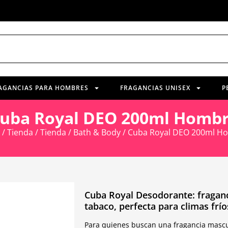
AGANCIAS PARA HOMBRES
FRAGANCIAS UNISEX
P
uba Royal DEO 200ml Homb
/
Tienda
/
Tienda
/
Bath & Body
/ Cuba Royal DEO 200ml H
Cuba Royal Desodorante: fraganc
tabaco, perfecta para climas frío
Para quienes buscan una fragancia mascul