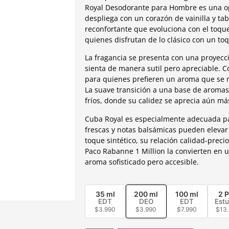
Royal Desodorante para Hombre es una o
despliega con un corazón de vainilla y ta
reconfortante que evoluciona con el toqu
quienes disfrutan de lo clásico con un t
La fragancia se presenta con una proyec
sienta de manera sutil pero apreciable. 
para quienes prefieren un aroma que se ma
La suave transición a una base de aromas
fríos, donde su calidez se aprecia aún má
Cuba Royal es especialmente adecuada pa
frescas y notas balsámicas pueden elevar
toque sintético, su relación calidad-preci
Paco Rabanne 1 Million la convierten en u
aroma sofisticado pero accesible.
35 ml
200 ml
100 ml
2 
EDT
DEO
EDT
Est
$
3.990
$
3.990
$
7.990
$
13