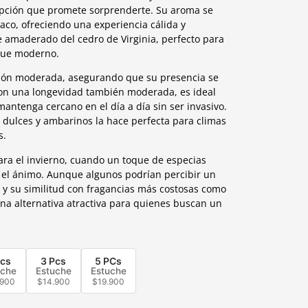
pción que promete sorprenderte. Su aroma se
baco, ofreciendo una experiencia cálida y
e amaderado del cedro de Virginia, perfecto para
oque moderno.
ción moderada, asegurando que su presencia se
Con una longevidad también moderada, es ideal
ntenga cercano en el día a día sin ser invasivo.
 dulces y ambarinos la hace perfecta para climas
s.
ra el invierno, cuando un toque de especias
 el ánimo. Aunque algunos podrían percibir un
o y su similitud con fragancias más costosas como
na alternativa atractiva para quienes buscan un
Pcs
3 Pcs
5 PCs
uche
Estuche
Estuche
.900
$
14.900
$
19.900