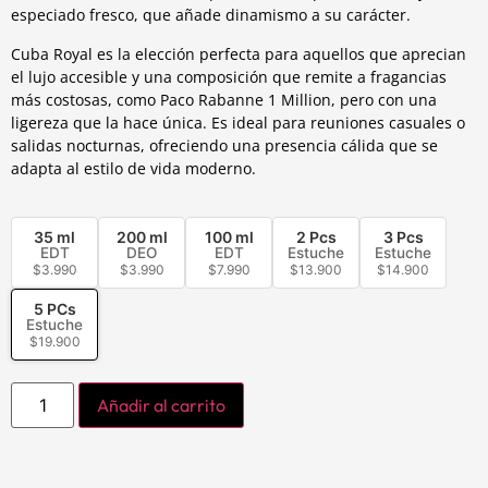
especiado fresco, que añade dinamismo a su carácter.
Cuba Royal es la elección perfecta para aquellos que aprecian
el lujo accesible y una composición que remite a fragancias
más costosas, como Paco Rabanne 1 Million, pero con una
ligereza que la hace única. Es ideal para reuniones casuales o
salidas nocturnas, ofreciendo una presencia cálida que se
adapta al estilo de vida moderno.
35 ml
200 ml
100 ml
2 Pcs
3 Pcs
EDT
DEO
EDT
Estuche
Estuche
$
3.990
$
3.990
$
7.990
$
13.900
$
14.900
5 PCs
Estuche
$
19.900
Añadir al carrito