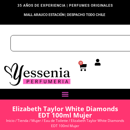
35 AÑOS DE EXPERIENCIA | PERFUMES ORIGINALES
MALL ARAUCO ESTACIÓN | DESPACHO TODO CHILE
0
Elizabeth Taylor White Diamonds
EDT 100ml Mujer
Inicio
/
Tienda
/
Mujer
/
Eau de Toilette
/ Elizabeth Taylor White Diamonds
EDT 100ml Mujer