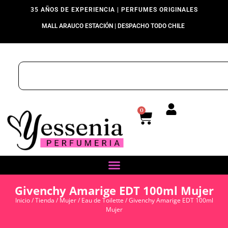
35 AÑOS DE EXPERIENCIA | PERFUMES ORIGINALES
MALL ARAUCO ESTACIÓN | DESPACHO TODO CHILE
0
Givenchy Amarige EDT 100ml Mujer
Inicio
/
Tienda
/
Mujer
/
Eau de Toilette
/ Givenchy Amarige EDT 100ml
Mujer