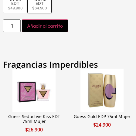
EDT
EDT
$
49.900
$
64.900
Añadir al carrito
Fragancias Imperdibles
Guess Seductive Kiss EDT
Guess Gold EDP 75ml Mujer
75ml Mujer
$
24.900
$
26.900