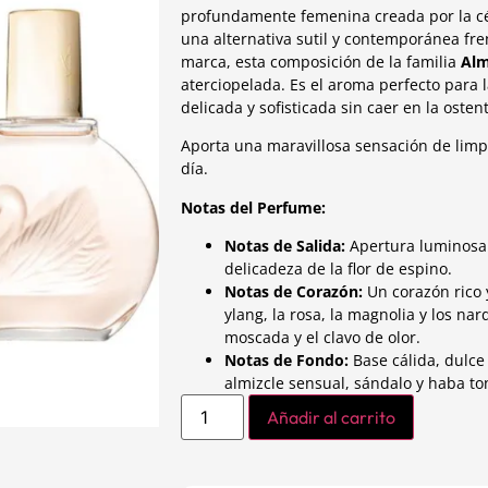
profundamente femenina creada por la cé
una alternativa sutil y contemporánea fre
marca, esta composición de la familia
Alm
aterciopelada. Es el aroma perfecto para
delicada y sofisticada sin caer en la osten
Aporta una maravillosa sensación de limpie
día.
Notas del Perfume:
Notas de Salida:
Apertura luminosa y
delicadeza de la flor de espino.
Notas de Corazón:
Un corazón rico 
ylang, la rosa, la magnolia y los na
moscada y el clavo de olor.
Notas de Fondo:
Base cálida, dulce 
almizcle sensual, sándalo y haba to
Añadir al carrito