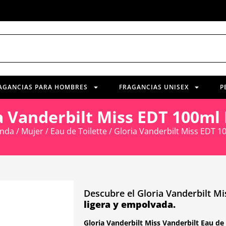
AGANCIAS PARA HOMBRES
FRAGANCIAS UNISEX
P
a Vanderbilt Miss EDT 100ml
enda
/
Mujer
/
Eau de Toilette
/ Gloria Vanderbilt Miss EDT 1
Descubre el Gloria Vanderbilt Mi
ligera y empolvada.
Gloria Vanderbilt Miss Vanderbilt Eau de 