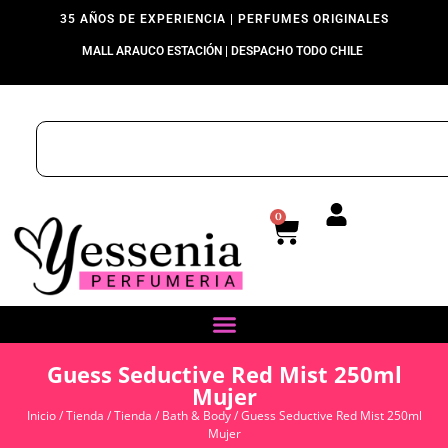
35 AÑOS DE EXPERIENCIA | PERFUMES ORIGINALES
MALL ARAUCO ESTACIÓN | DESPACHO TODO CHILE
0
Guess Seductive Red Mist 250ml
Mujer
Inicio
/
Tienda
/
Tienda
/
Bath & Body
/ Guess Seductive Red Mist 250ml
Mujer