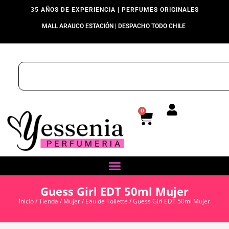
35 AÑOS DE EXPERIENCIA | PERFUMES ORIGINALES
MALL ARAUCO ESTACIÓN | DESPACHO TODO CHILE
0
Guess Girl EDT 50ml Mujer
Inicio
/
Tienda
/
Mujer
/
Eau de Toilette
/ Guess Girl EDT 50ml Mujer