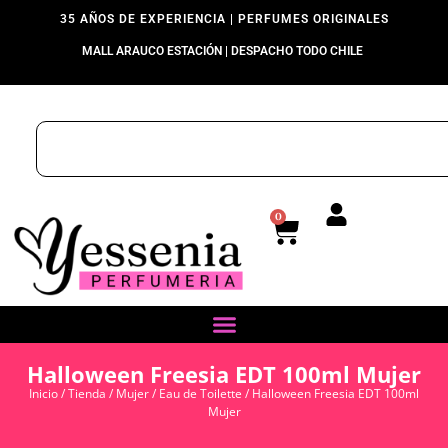
35 AÑOS DE EXPERIENCIA | PERFUMES ORIGINALES
MALL ARAUCO ESTACIÓN | DESPACHO TODO CHILE
0
Halloween Freesia EDT 100ml Mujer
Inicio
/
Tienda
/
Mujer
/
Eau de Toilette
/ Halloween Freesia EDT 100ml
Mujer