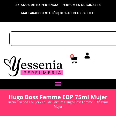
35 AÑOS DE EXPERIENCIA | PERFUMES ORIGINALES
MALL ARAUCO ESTACIÓN | DESPACHO TODO CHILE
0
Hugo Boss Femme EDP 75ml Mujer
Inicio
/
Tienda
/
Mujer
/
Eau de Parfum
/ Hugo Boss Femme EDP 75ml
Mujer