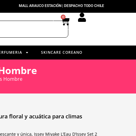
MALL ARAUCO ESTACIÓN | DESPACHO TODO CHILE
0
ERFUMERIA
SKINCARE COREANO
s Hombre
Pcs Hombre
ura floral y acuática para climas
scante y única, Issey Miyake L’Eau D’Issey Set 2