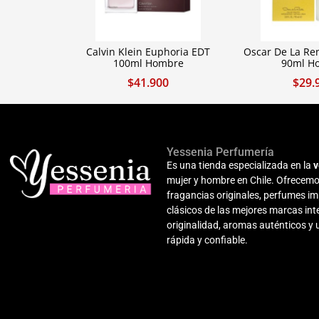
Calvin Klein Euphoria EDT
Oscar De La Re
100ml Hombre
90ml H
$
41.900
$
29.
Yessenia Perfumería
Es una tienda especializada en la
v
mujer y hombre en Chile. Ofrecemo
fragancias originales, perfumes i
clásicos de las mejores marcas i
originalidad, aromas auténticos y
rápida y confiable.