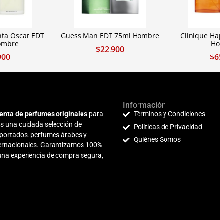
nta Oscar EDT
Guess Man EDT 75ml Hombre
Clinique H
ombre
Ho
$
22.900
900
$
6
Información
enta de perfumes originales
para
Términos y Condiciones
s una cuidada selección de
Políticas de Privacidad
mportados, perfumes árabes y
Quiénes Somos
nternacionales. Garantizamos 100%
 una experiencia de compra segura,