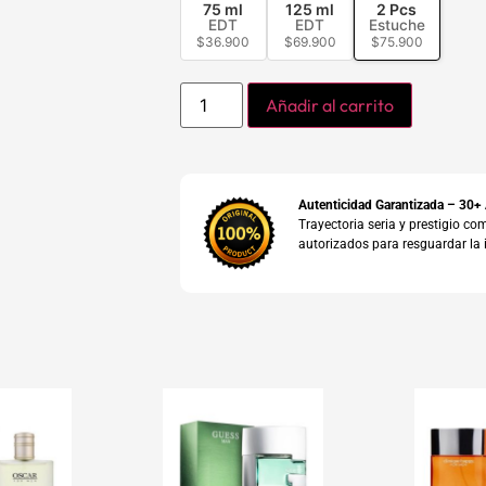
75 ml
125 ml
2 Pcs
EDT
EDT
Estuche
$
36.900
$
69.900
$
75.900
Añadir al carrito
Autenticidad Garantizada – 30+
Trayectoria seria y prestigio 
autorizados para resguardar la 