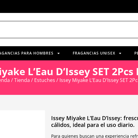
AGANCIAS PARA HOMBRES
FRAGANCIAS UNISEX
P
iyake L’Eau D’Issey SET 2Pc
enda
/
Tienda
/
Estuches
/ Issey Miyake L’Eau D’Issey SET 2
Issey Miyake L’Eau D’Issey: fresc
cálidos, ideal para el uso diario.
Para quienes buscan una experiencia refre