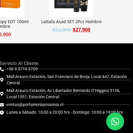
appy EDT 100ml
Lattafa Asad SET 2Pcs Hombre
mbre
$
27.900
$
34.900
5.900
Servicio Al Cliente
+56 9 3710 3709
Mall Arauco Estación, San Francisco de Borja, Local 447, Estación
Central
Mall Arauco Estación, Av Libertador Bernardo O’Higgins 3156,
Local 1051, Estación Central
ventas@perfumeriayessenia.cl
Lunes a Sábado: 10:00 a 20:00 hrs - Domingo: 10:00 a 19:00 hrs