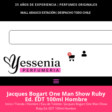
35 AÑOS DE EXPERIENCIA | PERFUMES ORIGINALES
MALL ARAUCO ESTACIÓN | DESPACHO TODO CHILE
0
Jacques Bogart One Man Show Ruby
Ed. EDT 100ml Hombre
Inicio
/
Tienda
/
Hombre
/
Eau de Toilette
/ Jacques Bogart One Man Show
Ruby Ed. EDT 100ml Hombre