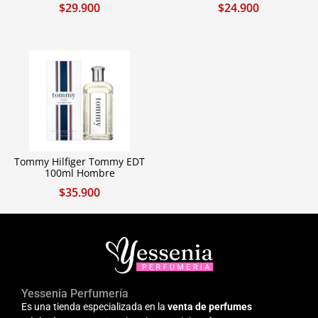
$
29.900
$
24.900
Tommy Hilfiger Tommy EDT
100ml Hombre
$
35.900
Yessenia Perfumería
Es una tienda especializada en la
venta de perfumes