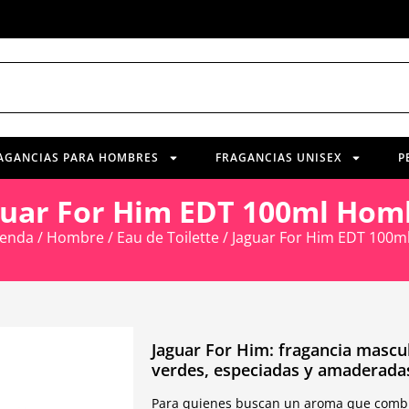
AGANCIAS PARA HOMBRES
FRAGANCIAS UNISEX
P
guar For Him EDT 100ml Hom
ienda
/
Hombre
/
Eau de Toilette
/ Jaguar For Him EDT 100
Jaguar For Him: fragancia mascu
verdes, especiadas y amaderada
Para quienes buscan un aroma que combi