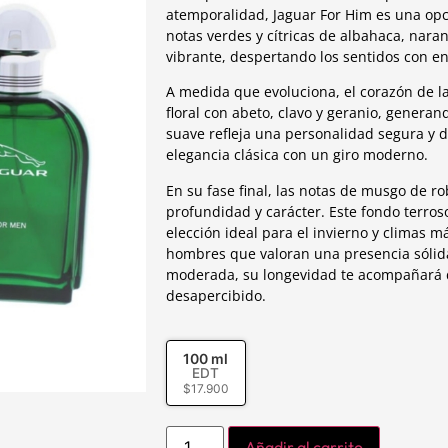
atemporalidad, Jaguar For Him es una opci
notas verdes y cítricas de albahaca, nara
vibrante, despertando los sentidos con en
A medida que evoluciona, el corazón de l
floral con abeto, clavo y geranio, generand
suave refleja una personalidad segura y d
elegancia clásica con un giro moderno.
En su fase final, las notas de musgo de r
profundidad y carácter. Este fondo terro
elección ideal para el invierno y climas 
hombres que valoran una presencia sólid
moderada, su longevidad te acompañará d
desapercibido.
100 ml
EDT
$
17.900
Añadir al carrito