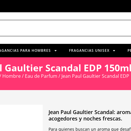
AGANCIAS PARA HOMBRES
FRAGANCIAS UNISEX
P
l Gaultier Scandal EDP 150
/
Hombre
/
Eau de Parfum
/ Jean Paul Gaultier Scandal ED
Jean Paul Gaultier Scandal: arom
acogedores y noches frescas.
Para quienes buscan un aroma que desafía 