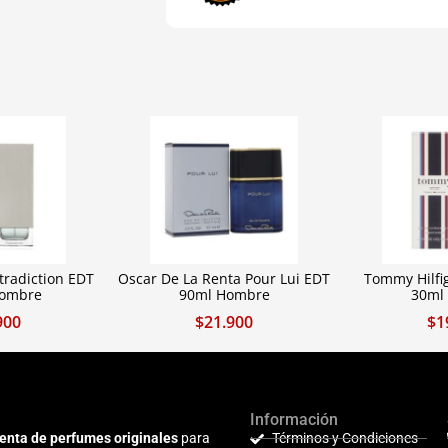
tradiction EDT
Oscar De La Renta Pour Lui EDT
Tommy Hilf
Hombre
90ml Hombre
30ml
900
$
21.900
$
1
Información
enta de perfumes originales
para
Términos y Condiciones