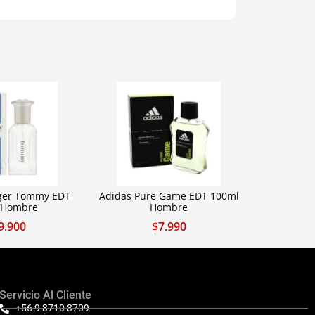
iger Tommy EDT
Adidas Pure Game EDT 100ml
 Hombre
Hombre
9.900
$
7.990
Servicio Al Cliente
+56 9 3710 3709