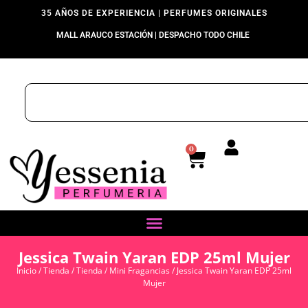
35 AÑOS DE EXPERIENCIA | PERFUMES ORIGINALES
MALL ARAUCO ESTACIÓN | DESPACHO TODO CHILE
0
Jessica Twain Yaran EDP 25ml Mujer
Inicio
/
Tienda
/
Tienda
/
Mini Fragancias
/ Jessica Twain Yaran EDP 25ml
Mujer