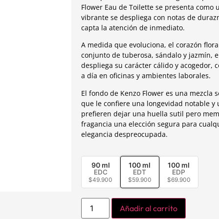
Flower Eau de Toilette se presenta como u
vibrante se despliega con notas de durazn
capta la atención de inmediato.
A medida que evoluciona, el corazón flora
conjunto de tuberosa, sándalo y jazmín, e
despliega su carácter cálido y acogedor, 
a día en oficinas y ambientes laborales.
El fondo de Kenzo Flower es una mezcla s
que le confiere una longevidad notable y
prefieren dejar una huella sutil pero mem
fragancia una elección segura para cualq
elegancia despreocupada.
90 ml
100 ml
100 ml
EDC
EDT
EDP
$
49.900
$
59.900
$
69.900
Añadir al carrito