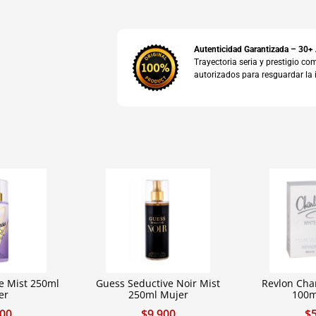
Autenticidad Garantizada – 30+
Trayectoria seria y prestigio 
autorizados para resguardar la 
le Mist 250ml
Guess Seductive Noir Mist
Revlon Cha
er
250ml Mujer
100m
900
$
9.900
$