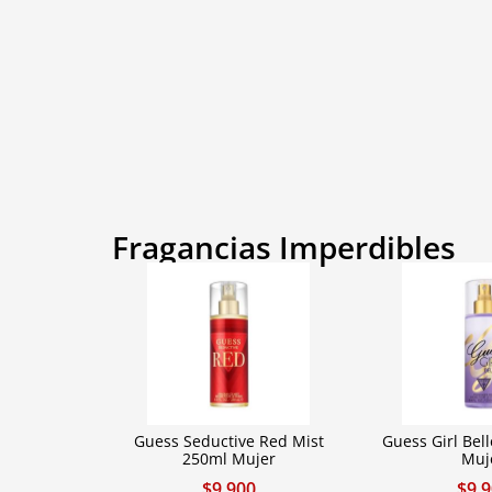
Fragancias Imperdibles
Guess Seductive Red Mist
Guess Girl Bel
250ml Mujer
Muj
$
9.900
$
9.