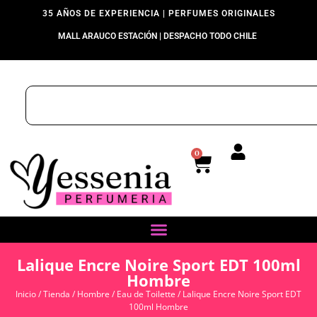
35 AÑOS DE EXPERIENCIA | PERFUMES ORIGINALES
MALL ARAUCO ESTACIÓN | DESPACHO TODO CHILE
0
Lalique Encre Noire Sport EDT 100ml
Hombre
Inicio
/
Tienda
/
Hombre
/
Eau de Toilette
/ Lalique Encre Noire Sport EDT
100ml Hombre