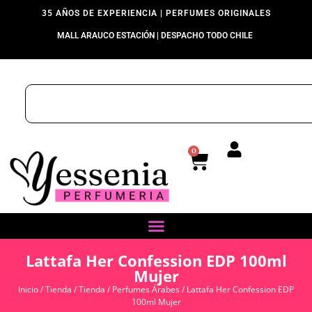
35 AÑOS DE EXPERIENCIA | PERFUMES ORIGINALES
MALL ARAUCO ESTACIÓN | DESPACHO TODO CHILE
0
Lattafa Her Confession EDP 100ml
Mujer
Inicio
/
Tienda
/
Tienda
/
Perfumes Árabes
/ Lattafa Her Confession EDP
100ml Mujer