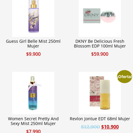
Guess Girl Belle Mist 250ml
DKNY Be Delicious Fresh
Mujer
Blossom EDP 100ml Mujer
$
9.900
$
59.900
¡Oferta!
Women Secret Pretty And
Revlon Jontue EDT 68ml Mujer
Sexy Mist 250ml Mujer
$
10.900
$
12.900
$
7.990