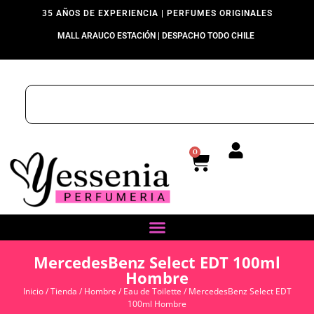
35 AÑOS DE EXPERIENCIA | PERFUMES ORIGINALES
MALL ARAUCO ESTACIÓN | DESPACHO TODO CHILE
0
MercedesBenz Select EDT 100ml
Hombre
Inicio
/
Tienda
/
Hombre
/
Eau de Toilette
/ MercedesBenz Select EDT
100ml Hombre