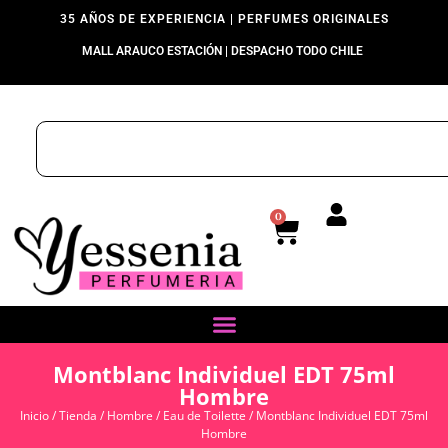
35 AÑOS DE EXPERIENCIA | PERFUMES ORIGINALES
MALL ARAUCO ESTACIÓN | DESPACHO TODO CHILE
0
Montblanc Individuel EDT 75ml
Hombre
Inicio
/
Tienda
/
Hombre
/
Eau de Toilette
/ Montblanc Individuel EDT 75ml
Hombre