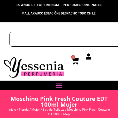
35 AÑOS DE EXPERIENCIA | PERFUMES ORIGINALES
MALL ARAUCO ESTACIÓN | DESPACHO TODO CHILE
0
Moschino Pink Fresh Couture EDT
100ml Mujer
Inicio
/
Tienda
/
Mujer
/
Eau de Toilette
/ Moschino Pink Fresh Couture
EDT 100ml Mujer