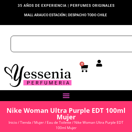
35 AÑOS DE EXPERIENCIA | PERFUMES ORIGINALES
MALL ARAUCO ESTACIÓN | DESPACHO TODO CHILE
0
Nike Woman Ultra Purple EDT 100ml
Mujer
Inicio
/
Tienda
/
Mujer
/
Eau de Toilette
/ Nike Woman Ultra Purple EDT
100ml Mujer