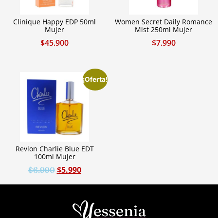
Clinique Happy EDP 50ml
Women Secret Daily Romance
Mujer
Mist 250ml Mujer
$
45.900
$
7.990
¡Oferta!
Revlon Charlie Blue EDT
100ml Mujer
$
5.990
$
6.990