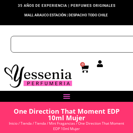
35 AÑOS DE EXPERIENCIA | PERFUMES ORIGINALES
MALL ARAUCO ESTACIÓN | DESPACHO TODO CHILE
0
One Direction That Moment EDP
10ml Mujer
Inicio
/
Tienda
/
Tienda
/
Mini Fragancias
/ One Direction That Moment
EDP 10ml Mujer