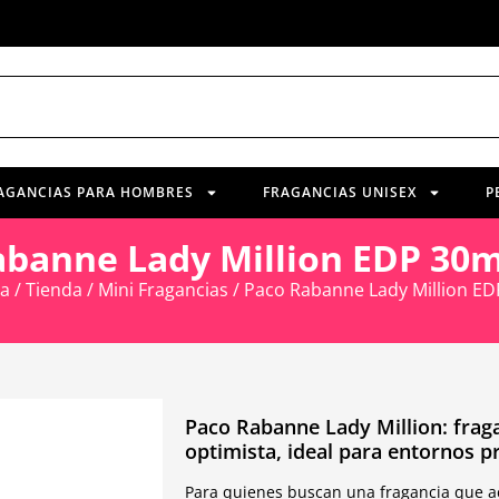
AGANCIAS PARA HOMBRES
FRAGANCIAS UNISEX
P
abanne Lady Million EDP 30m
da
/
Tienda
/
Mini Fragancias
/ Paco Rabanne Lady Million ED
Paco Rabanne Lady Million: frag
optimista, ideal para entornos p
Para quienes buscan una fragancia que a