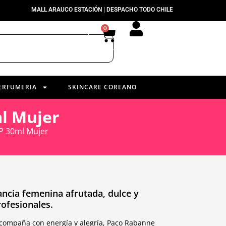
MALL ARAUCO ESTACIÓN | DESPACHO TODO CHILE
0
ERFUMERIA
SKINCARE COREANO
l Mujer
P 30ml Mujer
ancia femenina afrutada, dulce y
rofesionales.
compaña con energía y alegría, Paco Rabanne