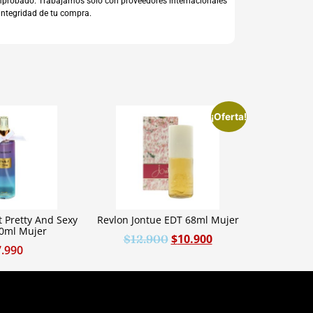
comprobado. Trabajamos sólo con proveedores internacionales
integridad de tu compra.
¡Oferta!
 Pretty And Sexy
Revlon Jontue EDT 68ml Mujer
50ml Mujer
$
10.900
$
12.900
7.990