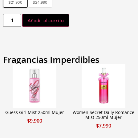
$
21.900
$
24.990
Añadir al carrito
Fragancias Imperdibles
Guess Girl Mist 250ml Mujer
Women Secret Daily Romance
Mist 250ml Mujer
$
9.900
$
7.990