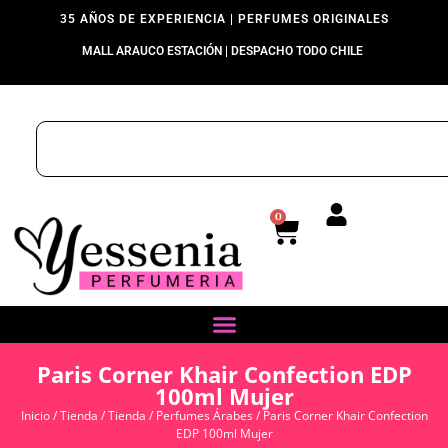
35 AÑOS DE EXPERIENCIA | PERFUMES ORIGINALES
MALL ARAUCO ESTACIÓN | DESPACHO TODO CHILE
0
Paris Corner Khair Confection EDP
100ml Mujer
Inicio
/
Tienda
/
Tienda
/
Perfumes Árabes
/ Paris Corner Khair Confection
EDP 100ml Mujer