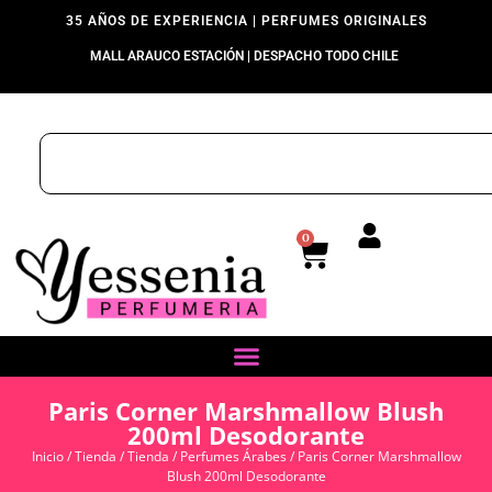
35 AÑOS DE EXPERIENCIA | PERFUMES ORIGINALES
MALL ARAUCO ESTACIÓN | DESPACHO TODO CHILE
0
Paris Corner Marshmallow Blush
200ml Desodorante
Inicio
/
Tienda
/
Tienda
/
Perfumes Árabes
/ Paris Corner Marshmallow
Blush 200ml Desodorante