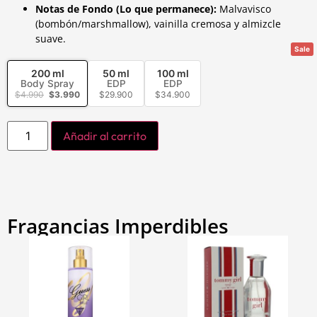
Notas de Fondo (Lo que permanece):
Malvavisco
(bombón/marshmallow), vainilla cremosa y almizcle
suave.
Sale
200 ml
50 ml
100 ml
Body Spray
EDP
EDP
$
4.990
$
3.990
$
29.900
$
34.900
Añadir al carrito
Fragancias Imperdibles