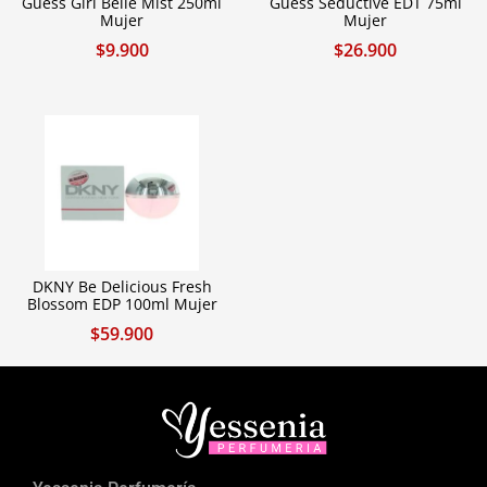
Guess Girl Belle Mist 250ml
Guess Seductive EDT 75ml
Mujer
Mujer
$
9.900
$
26.900
DKNY Be Delicious Fresh
Blossom EDP 100ml Mujer
$
59.900