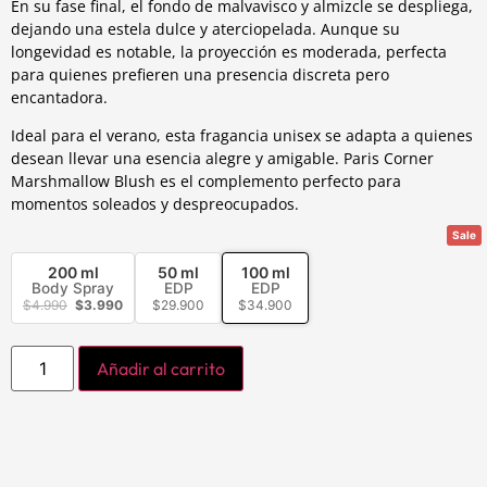
En su fase final, el fondo de malvavisco y almizcle se despliega,
dejando una estela dulce y aterciopelada. Aunque su
longevidad es notable, la proyección es moderada, perfecta
para quienes prefieren una presencia discreta pero
encantadora.
Ideal para el verano, esta fragancia unisex se adapta a quienes
desean llevar una esencia alegre y amigable. Paris Corner
Marshmallow Blush es el complemento perfecto para
momentos soleados y despreocupados.
Sale
200 ml
50 ml
100 ml
Body Spray
EDP
EDP
$
4.990
$
3.990
$
29.900
$
34.900
Añadir al carrito