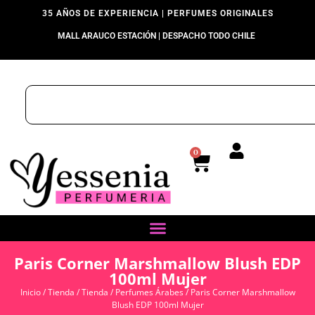
35 AÑOS DE EXPERIENCIA | PERFUMES ORIGINALES
MALL ARAUCO ESTACIÓN | DESPACHO TODO CHILE
0
Paris Corner Marshmallow Blush EDP
100ml Mujer
Inicio
/
Tienda
/
Tienda
/
Perfumes Árabes
/ Paris Corner Marshmallow
Blush EDP 100ml Mujer