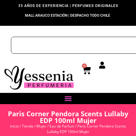
35 AÑOS DE EXPERIENCIA | PERFUMES ORIGINALES
MALL ARAUCO ESTACIÓN | DESPACHO TODO CHILE
0
Paris Corner Pendora Scents Lullaby
EDP 100ml Mujer
Inicio
/
Tienda
/
Mujer
/
Eau de Parfum
/ Paris Corner Pendora Scents
Lullaby EDP 100ml Mujer