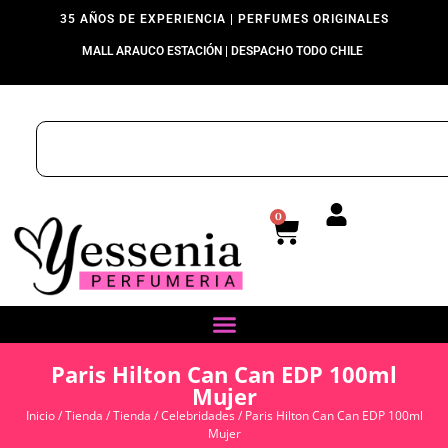
35 AÑOS DE EXPERIENCIA | PERFUMES ORIGINALES
MALL ARAUCO ESTACIÓN | DESPACHO TODO CHILE
0
Paris Hilton Can Can EDP 100ml
Mujer
Inicio
/
Tienda
/
Tienda
/
Celebridades
/ Paris Hilton Can Can EDP 100ml
Mujer