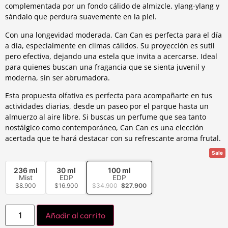
complementada por un fondo cálido de almizcle, ylang-ylang y
sándalo que perdura suavemente en la piel.
Con una longevidad moderada, Can Can es perfecta para el día
a día, especialmente en climas cálidos. Su proyección es sutil
pero efectiva, dejando una estela que invita a acercarse. Ideal
para quienes buscan una fragancia que se sienta juvenil y
moderna, sin ser abrumadora.
Esta propuesta olfativa es perfecta para acompañarte en tus
actividades diarias, desde un paseo por el parque hasta un
almuerzo al aire libre. Si buscas un perfume que sea tanto
nostálgico como contemporáneo, Can Can es una elección
acertada que te hará destacar con su refrescante aroma frutal.
Sale
236 ml
30 ml
100 ml
Mist
EDP
EDP
$
8.900
$
16.900
$
34.900
$
27.900
Añadir al carrito