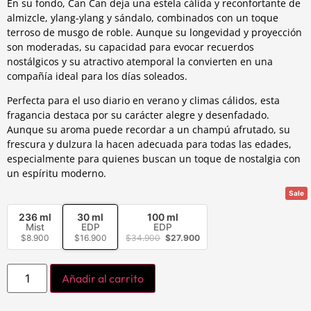
En su fondo, Can Can deja una estela cálida y reconfortante de
almizcle, ylang-ylang y sándalo, combinados con un toque
terroso de musgo de roble. Aunque su longevidad y proyección
son moderadas, su capacidad para evocar recuerdos
nostálgicos y su atractivo atemporal la convierten en una
compañía ideal para los días soleados.
Perfecta para el uso diario en verano y climas cálidos, esta
fragancia destaca por su carácter alegre y desenfadado.
Aunque su aroma puede recordar a un champú afrutado, su
frescura y dulzura la hacen adecuada para todas las edades,
especialmente para quienes buscan un toque de nostalgia con
un espíritu moderno.
Sale
236 ml
30 ml
100 ml
Mist
EDP
EDP
$
8.900
$
16.900
$
34.900
$
27.900
Añadir al carrito