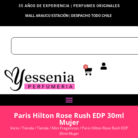
35 AÑOS DE EXPERIENCIA | PERFUMES ORIGINALES
MALL ARAUCO ESTACIÓN | DESPACHO TODO CHILE
0
Paris Hilton Rose Rush EDP 30ml
Mujer
Inicio
/
Tienda
/
Tienda
/
Mini Fragancias
/ Paris Hilton Rose Rush EDP
30ml Mujer