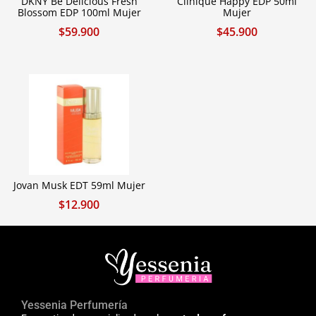
DKNY Be Delicious Fresh
Clinique Happy EDP 50ml
Blossom EDP 100ml Mujer
Mujer
$
59.900
$
45.900
Jovan Musk EDT 59ml Mujer
$
12.900
Yessenia Perfumería