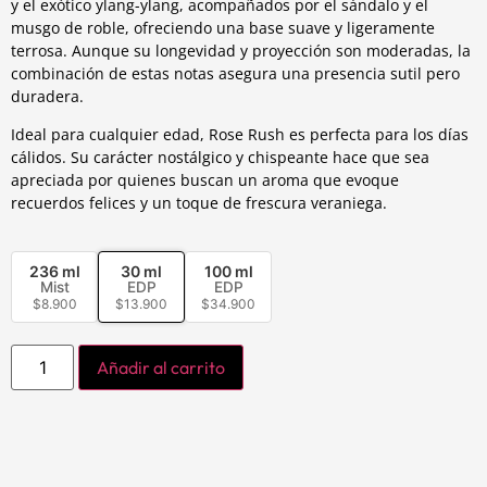
y el exótico ylang-ylang, acompañados por el sándalo y el
musgo de roble, ofreciendo una base suave y ligeramente
terrosa. Aunque su longevidad y proyección son moderadas, la
combinación de estas notas asegura una presencia sutil pero
duradera.
Ideal para cualquier edad, Rose Rush es perfecta para los días
cálidos. Su carácter nostálgico y chispeante hace que sea
apreciada por quienes buscan un aroma que evoque
recuerdos felices y un toque de frescura veraniega.
236 ml
30 ml
100 ml
Mist
EDP
EDP
$
8.900
$
13.900
$
34.900
Añadir al carrito