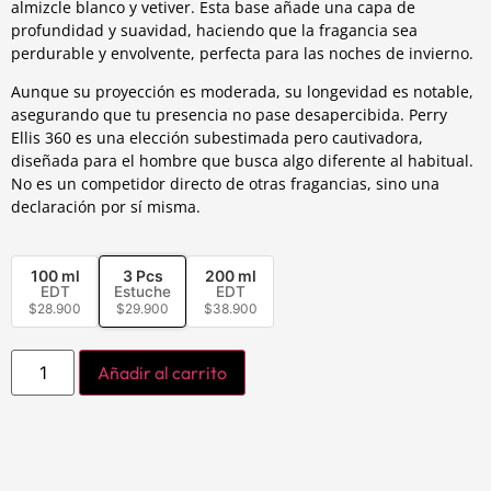
almizcle blanco y vetiver. Esta base añade una capa de
profundidad y suavidad, haciendo que la fragancia sea
perdurable y envolvente, perfecta para las noches de invierno.
Aunque su proyección es moderada, su longevidad es notable,
asegurando que tu presencia no pase desapercibida. Perry
Ellis 360 es una elección subestimada pero cautivadora,
diseñada para el hombre que busca algo diferente al habitual.
No es un competidor directo de otras fragancias, sino una
declaración por sí misma.
100 ml
3 Pcs
200 ml
EDT
Estuche
EDT
$
28.900
$
29.900
$
38.900
Añadir al carrito