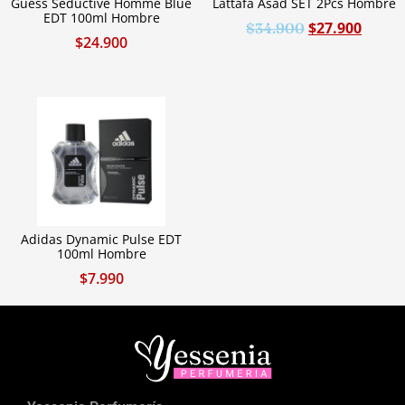
Guess Seductive Homme Blue
Lattafa Asad SET 2Pcs Hombre
EDT 100ml Hombre
$
27.900
$
34.900
$
24.900
Adidas Dynamic Pulse EDT
100ml Hombre
$
7.990