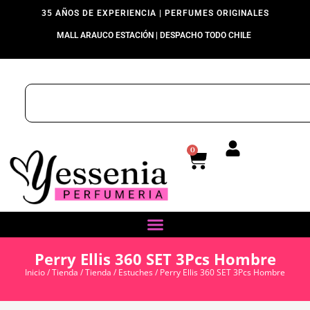
35 AÑOS DE EXPERIENCIA | PERFUMES ORIGINALES
MALL ARAUCO ESTACIÓN | DESPACHO TODO CHILE
0
Perry Ellis 360 SET 3Pcs Hombre
Inicio
/
Tienda
/
Tienda
/
Estuches
/ Perry Ellis 360 SET 3Pcs Hombre